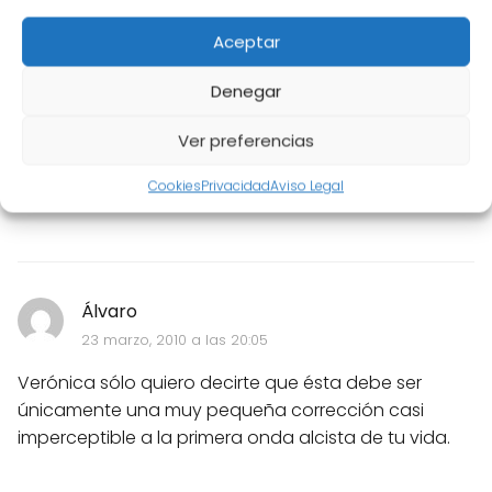
23 marzo, 2010 a las 20:02
Aceptar
Ocurra lo que ocurra siempre serás una ganadora.
Denegar
Tienes suerte de haber nacido en esa familia, y de
haber recibido unos valores con los que hacer frente
Ver preferencias
a tu enfermedad.
Un beso para tí y tu familia, incluido el peque.
Cookies
Privacidad
Aviso Legal
Álvaro
23 marzo, 2010 a las 20:05
Verónica sólo quiero decirte que ésta debe ser
únicamente una muy pequeña corrección casi
imperceptible a la primera onda alcista de tu vida.