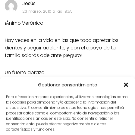
Jesús
23 marzo, 2010 a las 19:55
¡Ánimo Verónica!
Hay veces en la vida en las que toca apretar los
dientes y seguir adelante, y con el apoyo de tu
familia saldrás adelante ¡Seguro!
Un fuerte abrazo.
Gestionar consentimiento
José Luis, realmente toda tu familia sois un ejemplo
de fortaleza y unidad, un abrazo para ti también.
Para ofrecer las mejores experiencias, utilizamos tecnologías como
las cookies para almacenar y/o acceder a la información del
dispositivo. El consentimiento de estas tecnologías nos permitirá
procesar datos como el comportamiento de navegación o las
identificaciones únicas en este sitio. No consentir o retirar el
consentimiento, puede afectar negativamente a ciertas
características y funciones.
JUAN CARLOS