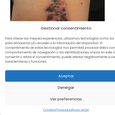
Gestionar consentimiento
Cura con agua de mar de
Para ofrecer las mejores experiencias, utilizamos tecnologías como las
quemadura por láser para eliminar
para almacenar y/o acceder a la información del dispositivo. El
consentimiento de estas tecnologías nos permitirá procesar datos co
tatuaje.
comportamiento de navegación o las identificaciones únicas en este si
consentir o retirar el consentimiento, puede afectar negativamente a ci
características y funciones.
Aceptar
Denegar
Ver preferencias
CURA DE HERIDA CON AGUA DE MAR.
Cookies
Privacidad
Aviso Legal