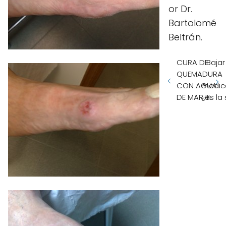
or Dr.
Bartolomé
Beltrán.
CURA DE
Bajar
QUEMADURA
CON AGUA
medic
DE MAR III.
¿es la