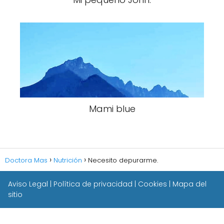
Mami blue
Doctora Mas
Nutrición
Necesito depurarme.
Aviso Legal
|
Política de privacidad
|
Cookies
|
Mapa del
sitio