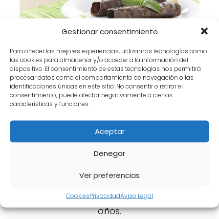
Gestionar consentimiento
Para ofrecer las mejores experiencias, utilizamos tecnologías como
las cookies para almacenar y/o acceder a la información del
dispositivo. El consentimiento de estas tecnologías nos permitirá
procesar datos como el comportamiento de navegación o las
Dieta proteinada on line: a través de
identificaciones únicas en este sitio. No consentir o retirar el
QOOLIFE.
consentimiento, puede afectar negativamente a ciertas
características y funciones.
Aceptar
Denegar
Ver preferencias
Cookies
Privacidad
Aviso Legal
10 alimentos para cumplir muchos
años.