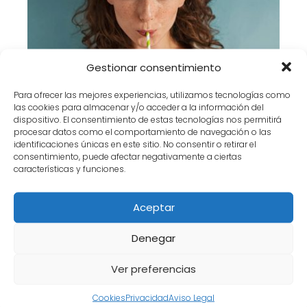
Gestionar consentimiento
Para ofrecer las mejores experiencias, utilizamos tecnologías como
Necesito depurarme.
las cookies para almacenar y/o acceder a la información del
dispositivo. El consentimiento de estas tecnologías nos permitirá
procesar datos como el comportamiento de navegación o las
identificaciones únicas en este sitio. No consentir o retirar el
consentimiento, puede afectar negativamente a ciertas
características y funciones.
Aceptar
Denegar
Dieta proteinada on line: a través de
QOOLIFE.
Ver preferencias
Cookies
Privacidad
Aviso Legal