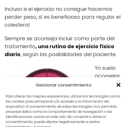
Incluso si el ejercicio no consigue hacernos
perder peso, sí es beneficioso para regular el
colesterol.
Siempre se aconseja incluir como parte del
tratamiento
, una rutina de ejercicio físico
diario
, según las posibilidades del paciente.
Yo suelo
aconsejar
a mis
Gestionar consentimiento
pacientes
Para ofrecer las mejores experiencias, utilizamos tecnologías como
que se
las cookies para almacenar y/o acceder a la información del
dispositivo. El consentimiento de estas tecnologías nos permitirá
compren
procesar datos como el comportamiento de navegación o las
un
identificaciones únicas en este sitio. No consentir o retirar el
consentimiento, puede afectar negativamente a ciertas
podómetr
características y funciones.