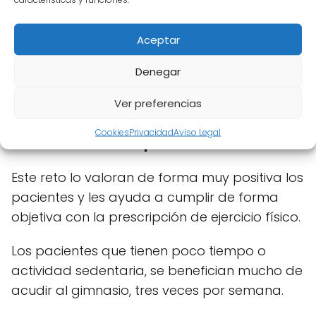
o
y que lo
lleven
Aceptar
durante
toda la
Denegar
jornada.
Ver preferencias
Al final del día, el podómetro debe marcar
Cookies
Privacidad
Aviso Legal
alrededor de
10.000 pasos
.
Este reto lo valoran de forma muy positiva los
pacientes y les ayuda a cumplir de forma
objetiva con la prescripción de ejercicio físico.
Los pacientes que tienen poco tiempo o
actividad sedentaria, se benefician mucho de
acudir al gimnasio, tres veces por semana.