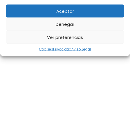
Aceptar
Denegar
Aviso Legal
|
Política de privacidad
|
Cookies
|
Mapa del
Ver preferencias
sitio
Cookies
Privacidad
Aviso Legal