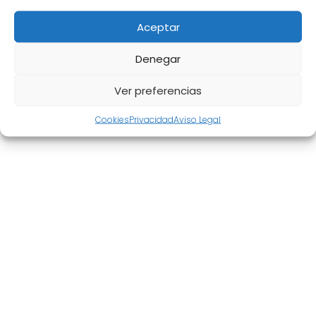
Aceptar
Denegar
Aviso Legal
|
Política de privacidad
|
Cookies
|
Mapa del
Ver preferencias
sitio
Cookies
Privacidad
Aviso Legal