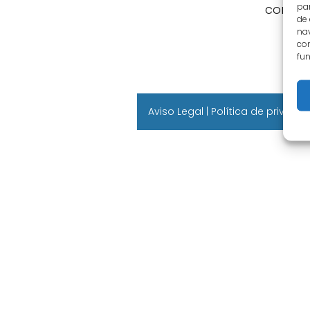
par
conduci
de
nav
con
fun
Aviso Legal
|
Política de privaci