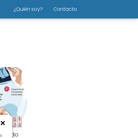
¿Quién soy?
Contacto
 ¿puedo
es