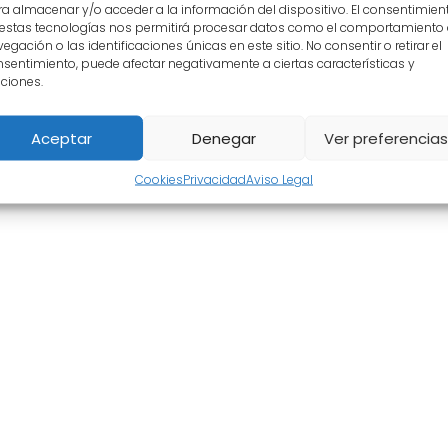
a almacenar y/o acceder a la información del dispositivo. El consentimien
r por vía telemática.
renovar mi permi
 estas tecnologías nos permitirá procesar datos como el comportamiento
conducir?
egación o las identificaciones únicas en este sitio. No consentir o retirar el
sentimiento, puede afectar negativamente a ciertas características y
ciones.
Aceptar
Denegar
Ver preferencias
dad
|
Cookies
|
Mapa del sitio
Cookies
Privacidad
Aviso Legal