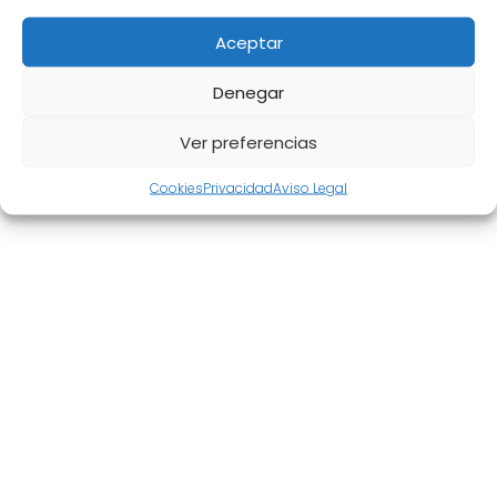
Aceptar
Denegar
Aviso Legal
|
Política de privacidad
|
Cookies
|
Mapa del
Ver preferencias
sitio
Cookies
Privacidad
Aviso Legal