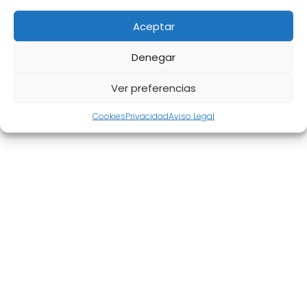
Aceptar
Denegar
Aviso Legal
|
Política de privacidad
|
Cookies
|
Mapa del
Ver preferencias
sitio
Cookies
Privacidad
Aviso Legal