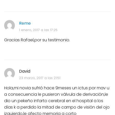
Reme
1 enero, 2017 a las 17:25
Gracias Rafael,por su testimonio.
David
23 marzo, 2017 a las 21:51
Hola,mi novia sufrió hace 9meses un ictus por mav u
a consecuencia le pusieron válvula de derivación,le
dio un pekeño infarto cerebral en el hospital a los
días k a perdido la mitad de campo de visión del ojo
izquierdo,le afecto memoria a corto