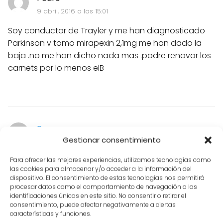
9 abril, 2016 a las 15:01
Soy conductor de Trayler y me han diagnosticado
Parkinson v tomo mirapexin 2,1mg me han dado la
baja .no me han dicho nada mas .podre renovar los
carnets por lo menos elB
Reme
Gestionar consentimiento
13 abril, 2016 a las 19:01
Hola Pedro. Si sigue el tratamiento y se atenúan los
Para ofrecer las mejores experiencias, utilizamos tecnologías como
las cookies para almacenar y/o acceder a la información del
síntomas, con un informe favorable de su neurólogo
dispositivo. El consentimiento de estas tecnologías nos permitirá
es posible renovar el B pero con una vigencia
procesar datos como el comportamiento de navegación o las
identificaciones únicas en este sitio. No consentir o retirar el
reducida. Saludos.
consentimiento, puede afectar negativamente a ciertas
características y funciones.