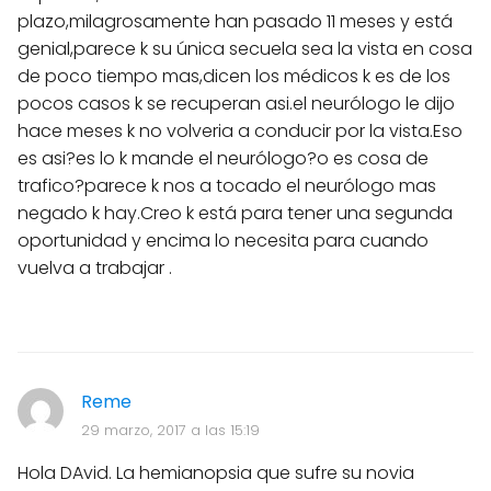
plazo,milagrosamente han pasado 11 meses y está
genial,parece k su única secuela sea la vista en cosa
de poco tiempo mas,dicen los médicos k es de los
pocos casos k se recuperan asi.el neurólogo le dijo
hace meses k no volveria a conducir por la vista.Eso
es asi?es lo k mande el neurólogo?o es cosa de
trafico?parece k nos a tocado el neurólogo mas
negado k hay.Creo k está para tener una segunda
oportunidad y encima lo necesita para cuando
vuelva a trabajar .
Reme
29 marzo, 2017 a las 15:19
Hola DAvid. La hemianopsia que sufre su novia