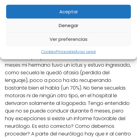
Aceptar
Maria
Denegar
18 mayo, 2016 a las 9:36
Ver preferencias
Buenos días,
Ante todo agradecerles por dar información sobre
Cookies
Privacidad
Aviso Legal
este tema ya que no esta muy claro. Hace dos
meses mi hermano tuvo un ictus y estuvo ingresado,
como secuela le quedó afasia (perdida del
lenguaje), poco a poco ha ido recuperando
bastante bien el habla (un 70%). No tiene secuelas
motoras ni de ningún otro tipo, en el hospital le
derivaron solamente al logopeda. Tengo entendido
que no se puede conducir durante 6 meses, pero
hay excepciones si existe un informe favorable del
neurólogo. Es esto correcto? Como debemos
proceder? A parte del neurólogo hay que ir al centro